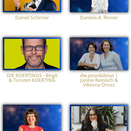
Daniel Schirner
Daniela A. Rinner
DIE KOERTINGS - Birgit
die.possibilstas |
& Torsten KOERTING
Janine Reinisch &
Viktoria Orosz