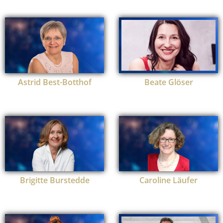
Astrid Best-Botthof
Beate Glöser
Brigitte Burstedde
Caroline Läufer