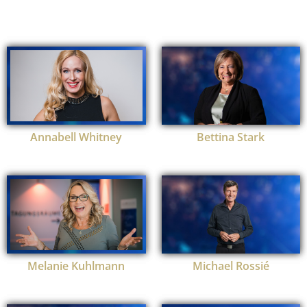
Annabell Whitney
Bettina Stark
Melanie Kuhlmann
Michael Rossié