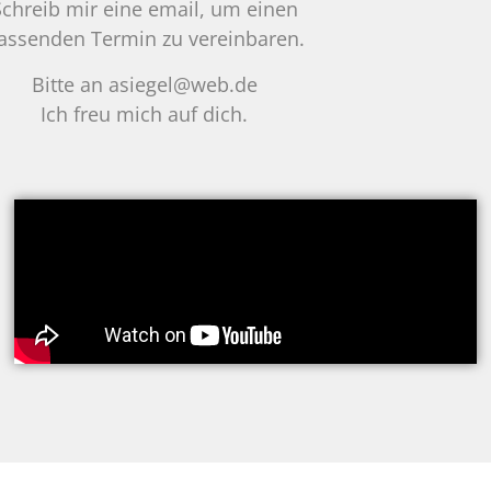
Schreib mir eine email, um einen
assenden Termin zu vereinbaren.
Bitte an asiegel@web.de
Ich freu mich auf dich.