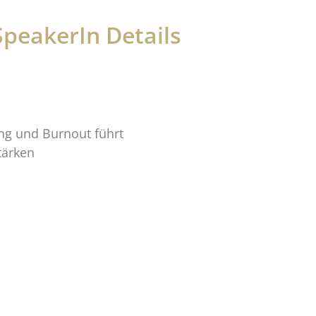
SpeakerIn Details
ung und Burnout führt
tärken