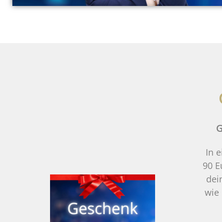
G
In 
90 E
dei
wie 