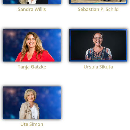
Sandra Willis
Sebastian P. Schild
Tanja Gatzke
Ursula Sikuta
Ute Simon