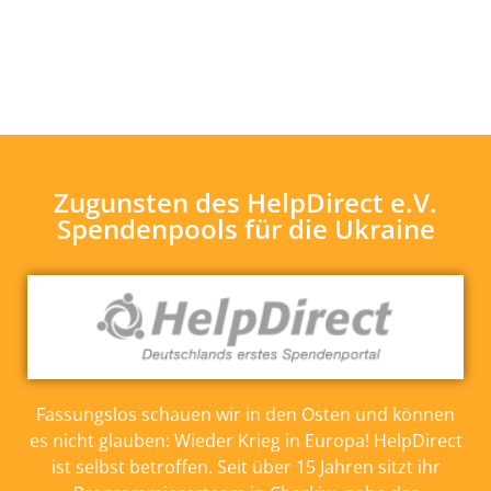
Zugunsten des HelpDirect e.V.
Spendenpools für die Ukraine
Fassungslos schauen wir in den Osten und können
es nicht glauben: Wieder Krieg in Europa! HelpDirect
ist selbst betroffen. Seit über 15 Jahren sitzt ihr