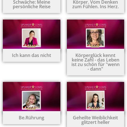
Schwäche: Meine
Körper. Vom Denken
persönliche Reise
zum Fühlen. Ins Herz.
Ich kann das nicht
Körperglück kennt
keine Zahl - das Leben
ist zu schön für "wenn
- dann"
Be.Rührung
Geheilte Weiblichkeit
glitzert heller