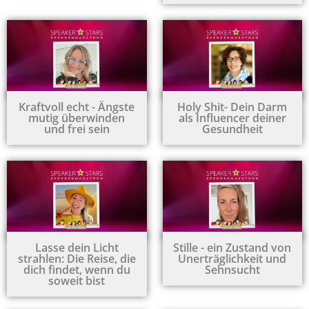
Kraftvoll echt - Ängste
Holy Shit- Dein Darm
mutig überwinden
als Influencer deiner
und frei sein
Gesundheit
Lasse dein Licht
Stille - ein Zustand von
strahlen: Die Reise, die
Unerträglichkeit und
dich findet, wenn du
Sehnsucht
soweit bist