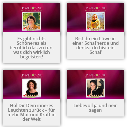
Es gibt nichts
Bist du ein Löwe in
Schöneres als
einer Schafherde und
beruflich das zu tun,
denkst du bist ein
was dich wirklich
Schaf
begeistert!
Hol Dir Dein inneres
Liebevoll ja und nein
Leuchten zurück – für
sagen
mehr Mut und Kraft in
der Welt