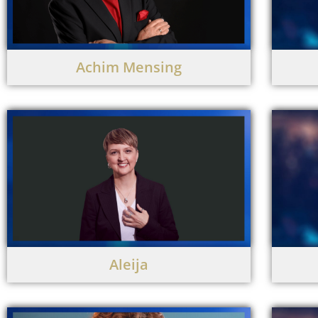
Achim Mensing
Aleija