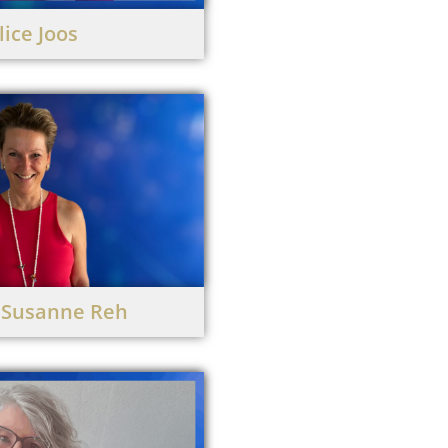
lice Joos
 Susanne Reh