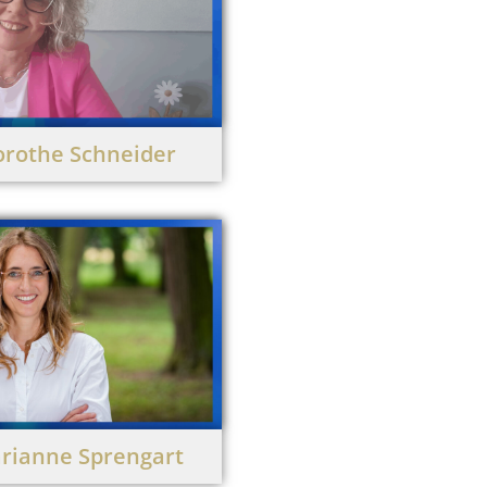
rothe Schneider
rianne Sprengart