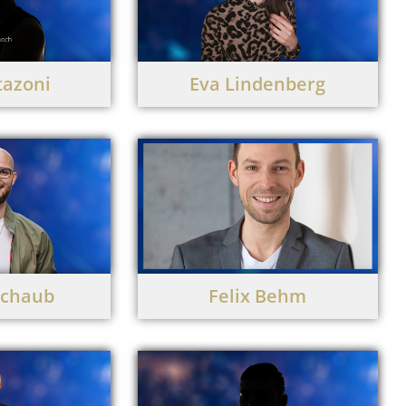
tazoni
Eva Lindenberg
Schaub
Felix Behm