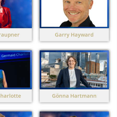
Graupner
Garry Hayward
harlotte
Gönna Hartmann