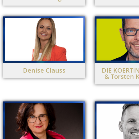
Denise Clauss
DIE KOERTING
& Torsten