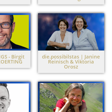
S - Birgit
die.possibilstas | Janine
 KOERTING
Reinisch & Viktoria
Orosz