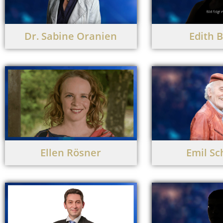
Dr. Sabine Oranien
Edith 
Ellen Rösner
Emil Sc