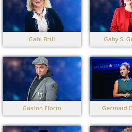
Gabi Brill
Gaby S. 
Gaston Florin
Germaid C