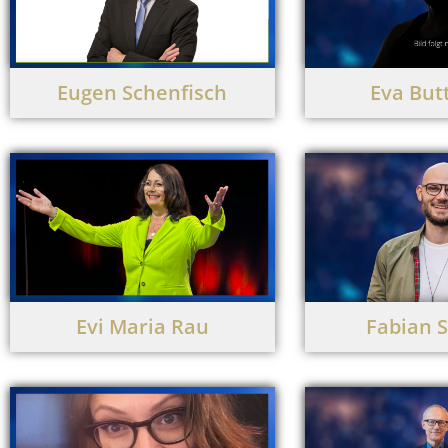
Eugen Schenfisch
Eva But
Evi Maria Rau
Fabian 