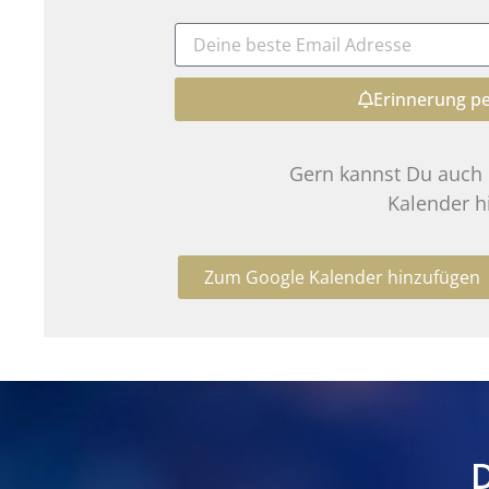
Erinnerung pe
Gern kannst Du auch
Kalender h
Zum Google Kalender hinzufügen
D