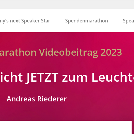
y’s next Speaker Star
Spendenmarathon
Spea
rathon Videobeitrag 2023
Licht JETZT zum Leuch
Andreas Riederer