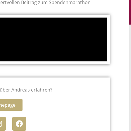
wertvollen Beitrag zum Spendenmarathon
über Andreas erfahren?
mepage