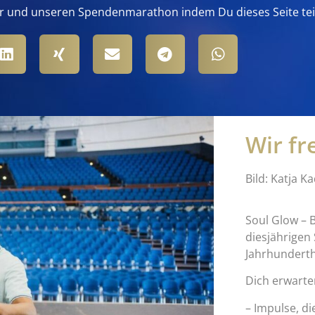
r und unseren Spendenmarathon indem Du dieses Seite tei
Wir fr
Bild: Katja K
Soul Glow – 
diesjährige
Jahrhunderth
Dich erwarte
– Impulse, d