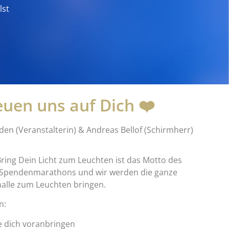
lst
euen uns auf Dich ❤️
aden (Veranstalterin) & Andreas Bellof (Schirmherr)
Bring Dein Licht zum Leuchten ist das Motto des
n Spendenmarathons und wir werden die ganze
alle zum Leuchten bringen.
n:
ie dich voranbringen