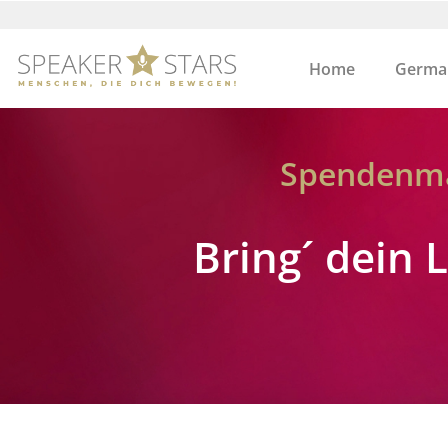
Home
German
Spendenma
Bring´ dein 