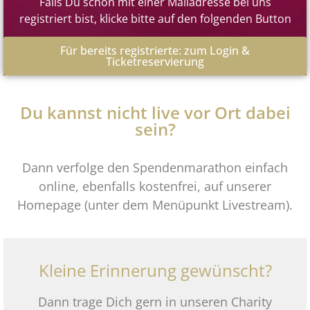
Falls Du schon mit einer Mailadresse bei uns
registriert bist, klicke bitte auf den folgenden Button
Für bereits registrierte: zum Login &
Ticketreservierung
Du kannst nicht live vor Ort dabei
sein?
Dann verfolge den Spendenmarathon einfach
online, ebenfalls kostenfrei, auf unserer
Homepage (unter dem Menüpunkt Livestream).
Kleine Erinnerung gewünscht?
Dann trage Dich gern in unseren Charity