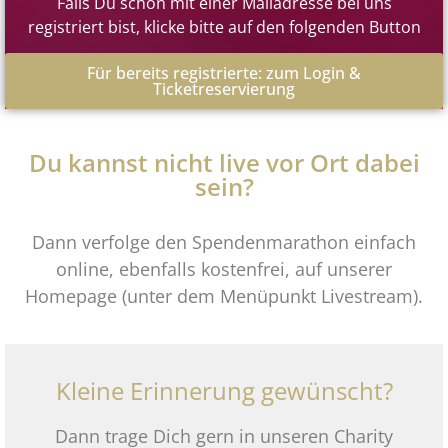
Falls Du schon mit einer Mailadresse bei uns
registriert bist, klicke bitte auf den folgenden Button
Für bereits registrierte: zum Login &
Ticketreservierung
Du kannst nicht live vor Ort dabei
sein?
Dann verfolge den Spendenmarathon einfach
online, ebenfalls kostenfrei, auf unserer
Homepage (unter dem Menüpunkt Livestream).
Kleine Erinnerung gewünscht?
Dann trage Dich gern in unseren Charity