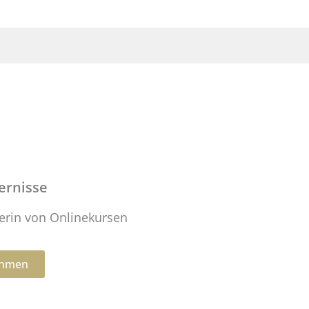
dernisse
terin von Onlinekursen
nehmen