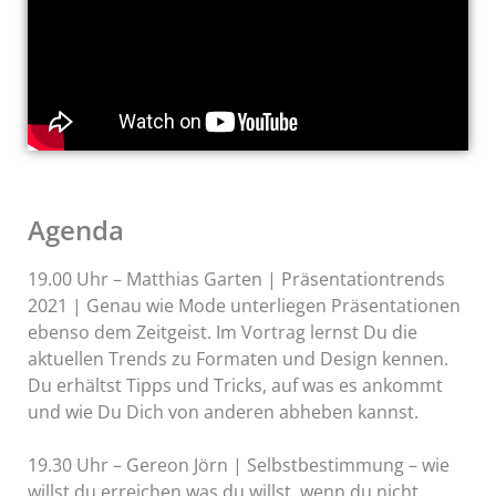
Agenda
19.00 Uhr – Matthias Garten | Präsentationtrends
2021 | Genau wie Mode unterliegen Präsentationen
ebenso dem Zeitgeist. Im Vortrag lernst Du die
aktuellen Trends zu Formaten und Design kennen.
Du erhältst Tipps und Tricks, auf was es ankommt
und wie Du Dich von anderen abheben kannst.
19.30 Uhr – Gereon Jörn | Selbstbestimmung – wie
willst du erreichen was du willst, wenn du nicht